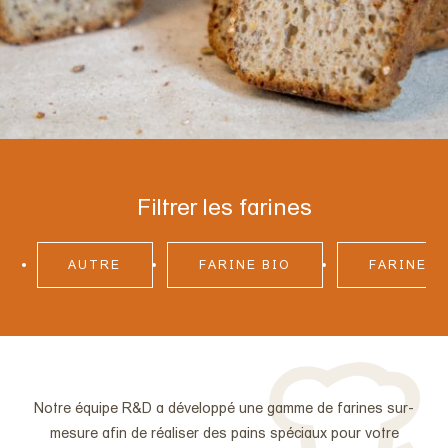
Qui sommes-nous ?
Le journal
Filtrer les farines
AUTRE
FARINE BIO
FARINE D
Contactez-nous
Notre équipe R&D a développé une
gamme de farines sur-
mesure
afin de réaliser des pains spéciaux pour votre