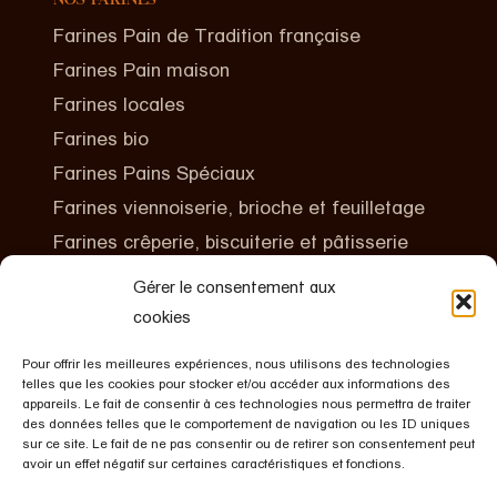
NOS FARINES
Farines Pain de Tradition française
Farines Pain maison
Farines locales
Farines bio
Farines Pains Spéciaux
Farines viennoiserie, brioche et feuilletage
Farines crêperie, biscuiterie et pâtisserie
Gérer le consentement aux
CONTACTEZ-NOUS
cookies
+(00)33 2 40 06 86 86
Le Fromenteau
Pour offrir les meilleures expériences, nous utilisons des technologies
telles que les cookies pour stocker et/ou accéder aux informations des
44190 BOUSSAY
appareils. Le fait de consentir à ces technologies nous permettra de traiter
des données telles que le comportement de navigation ou les ID uniques
FRANCE
sur ce site. Le fait de ne pas consentir ou de retirer son consentement peut
avoir un effet négatif sur certaines caractéristiques et fonctions.