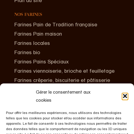
Plan du site
NOS FARINES
Farines Pain de Tradition française
Farines Pain maison
Farines locales
Farines bio
Farines Pains Spéciaux
Farines viennoiserie, brioche et feuilletage
Farines crêperie, biscuiterie et pâtisserie
Gérer le consentement aux
CONTACTEZ-NOUS
cookies
+(00)33 2 40 06 86 86
Pour offrir les meilleures expériences, nous utilisons des technologies
Le Fromenteau
telles que les cookies pour stocker et/ou accéder aux informations des
44190 BOUSSAY
appareils. Le fait de consentir à ces technologies nous permettra de traiter
des données telles que le comportement de navigation ou les ID uniques
FRANCE