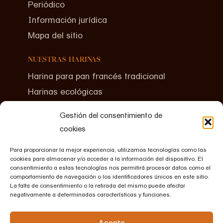
Periódico
Información jurídica
Mapa del sitio
NUESTRAS HARINAS
Harina para pan francés tradicional
Harinas ecológicas
Harinas para bollería y hojaldres
Gestión del consentimiento de
cookies
CONTÁCTENOS
+(00)33 2 40 06 86 86
Para proporcionar la mejor experiencia, utilizamos tecnologías como las
cookies para almacenar y/o acceder a la información del dispositivo. El
Le Fromenteau
consentimiento a estas tecnologías nos permitirá procesar datos como el
44190 BOUSSAY
comportamiento de navegación o los identificadores únicos en este sitio.
La falta de consentimiento o la retirada del mismo puede afectar
FRANCE
negativamente a determinadas características y funciones.
Acepte