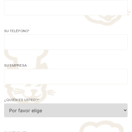
SU TELÉFONO
*
SU EMPRESA :
¿QUIÉN ES USTED?
*